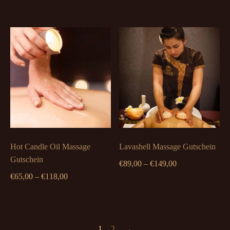
€65,00
bis
bis
€109,00
€118,00
Hot Candle Oil Massage
Lavashell Massage Gutschein
Gutschein
Preisspanne:
€
89,00
–
€
149,00
Preisspanne:
€89,00
€
65,00
–
€
118,00
€65,00
bis
bis
€149,00
€118,00
1
2
→