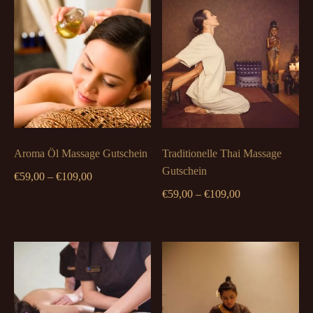
Aroma Öl Massage Gutschein
Traditionelle Thai Massage
Gutschein
Preisspanne:
€
59,00
–
€
109,00
€59,00
Preisspanne:
€
59,00
–
€
109,00
bis
€59,00
€109,00
bis
€109,00