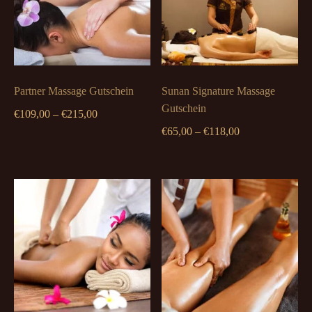
Partner Massage Gutschein
Sunan Signature Massage
Gutschein
Preisspanne:
€
109,00
–
€
215,00
€109,00
Preisspanne:
€
65,00
–
€
118,00
bis
€65,00
€215,00
bis
€118,00