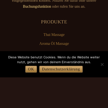
entgegennehmen können. Nutzen Sie dafür bitte unsere
Buchungsfunktion
oder rufen Sie uns an.
PRODUKTE
Thai Massage
Aroma Öl Massage
Partnermassage
Diese Website benutzt Cookies. Wenn du die Website weiter
Rücken Massage
nutzt, gehen wir von deinem Einverständnis aus.
OK
Datenschutzerklärung
Signature Massage
Kopf Massage
SERVICE